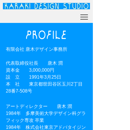
有限会社 唐木デザイン事務所
代表取締役社長 唐木 潤
資本金 3,000,000円
設 立 1991年3月25日
本 社 東京都世田谷区玉川2丁目
28番7-508号
アートディレクター 唐木 潤
1984年 多摩美術大学デザイン科グラ
フィック専攻 卒業
1984年 株式会社東京アドバタイジン